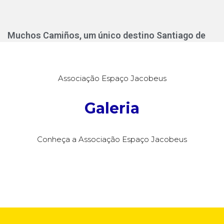
Muchos Camiños, um único destino Santiago de
Compostela!
Julho 1, 2026
Muchos Camiños, um único destino Santiago de Compostela!
Associação Espaço Jacobeus
Ultreia et Suseia 2026
Ver Mais »
Galeria
Conheça a Associação Espaço Jacobeus
Ver notícias