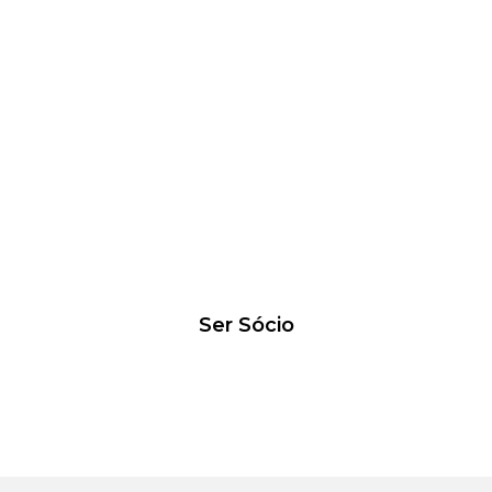
Seja Sócio da Associação
Espaço Jacobeus
Ser Sócio