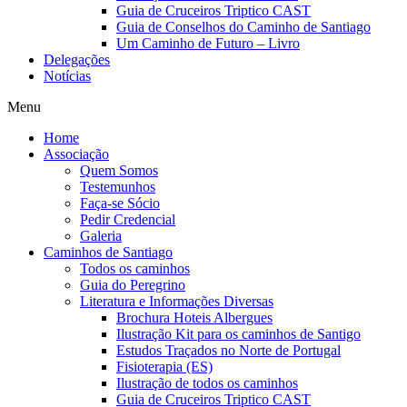
Guia de Cruceiros Triptico CAST
Guia de Conselhos do Caminho de Santiago
Um Caminho de Futuro – Livro
Delegações
Notícias
Menu
Home
Associação
Quem Somos
Testemunhos
Faça-se Sócio
Pedir Credencial
Galeria
Caminhos de Santiago
Todos os caminhos
Guia do Peregrino
Literatura e Informações Diversas
Brochura Hoteis Albergues
Ilustração Kit para os caminhos de Santigo
Estudos Traçados no Norte de Portugal
Fisioterapia (ES)
Ilustração de todos os caminhos
Guia de Cruceiros Triptico CAST