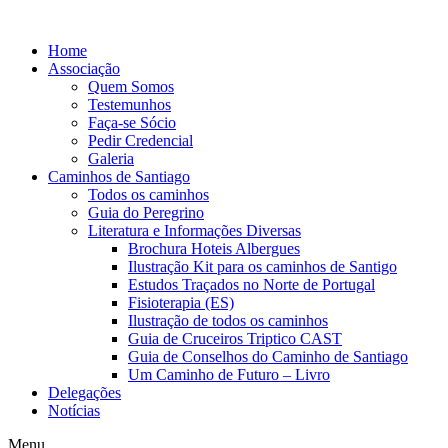
Skip
to
Home
content
Associação
Quem Somos
Testemunhos
Faça-se Sócio
Pedir Credencial
Galeria
Caminhos de Santiago
Todos os caminhos
Guia do Peregrino
Literatura e Informações Diversas
Brochura Hoteis Albergues
Ilustração Kit para os caminhos de Santigo
Estudos Traçados no Norte de Portugal
Fisioterapia (ES)
Ilustração de todos os caminhos
Guia de Cruceiros Triptico CAST
Guia de Conselhos do Caminho de Santiago
Um Caminho de Futuro – Livro
Delegações
Notícias
Menu