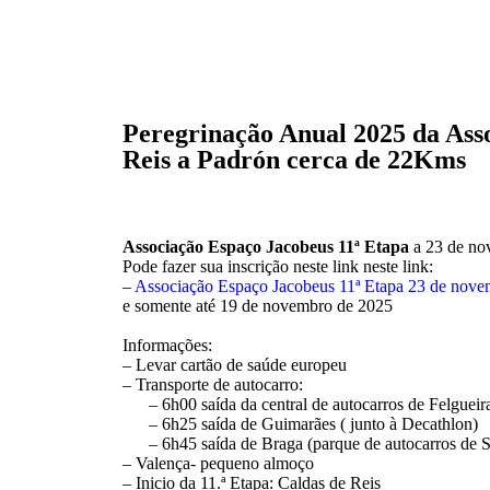
Peregrinação Anual 2025 da Asso
Reis a Padrón cerca de 22Kms
Associação Espaço Jacobeus 11ª Etapa
a 23 de n
Pode fazer sua inscrição neste link neste link:
–
Associação Espaço Jacobeus 11ª Etapa 23 de nove
e somente até 19 de novembro de 2025
Informações:
– Levar cartão de saúde europeu
– Transporte de autocarro:
– 6h00 saída da central de autocarros de Felgueir
– ⁠6h25 saída de Guimarães ( junto à Decathlon)
– ⁠6h45 saída de Braga (parque de autocarros de S
– Valença- pequeno almoço
– Inicio da 11.ª Etapa: Caldas de Reis