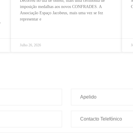
Decorreu no dia de ontem, mais uma cerimónia de
M
imposição medalhas aos novos CONFRADES. A
C
Associação Espaço Jacobeus, mais uma vez se fez
representar e
,
Julho 26, 2026
J