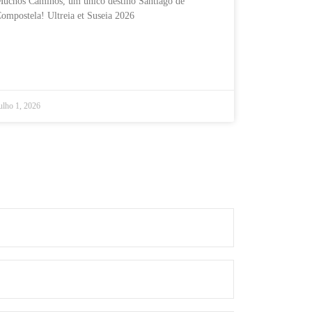
uchos Camiños, um único destino Santiago de
ompostela! Ultreia et Suseia 2026
ulho 1, 2026