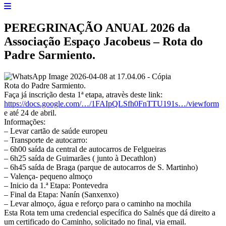
PEREGRINAÇÃO ANUAL 2026 da
Associação Espaço Jacobeus – Rota do
Padre Sarmiento.
Rota do Padre Sarmiento.
Faça já inscrição desta 1ª etapa, atravès deste link:
https://docs.google.com/…/1FAIpQLSfh0FnTTU191s…/viewform
e até 24 de abril.
Informações:
– Levar cartão de saúde europeu
– Transporte de autocarro:
– 6h00 saída da central de autocarros de Felgueiras
– ⁠6h25 saída de Guimarães ( junto à Decathlon)
– 6h45 saída de Braga (parque de autocarros de S. Martinho)
– Valença- pequeno almoço
– Inicio da 1.ª Etapa: Pontevedra
– Final da Etapa: Nanín (Sanxenxo)
– Levar almoço, água e reforço para o caminho na mochila
Esta Rota tem uma credencial específica do Salnés que dá direito a
um certificado do Caminho, solicitado no final, via email.