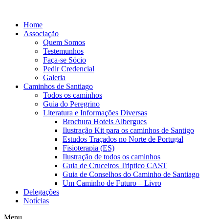
Skip
to
Home
content
Associação
Quem Somos
Testemunhos
Faça-se Sócio
Pedir Credencial
Galeria
Caminhos de Santiago
Todos os caminhos
Guia do Peregrino
Literatura e Informações Diversas
Brochura Hoteis Albergues
Ilustração Kit para os caminhos de Santigo
Estudos Traçados no Norte de Portugal
Fisioterapia (ES)
Ilustração de todos os caminhos
Guia de Cruceiros Triptico CAST
Guia de Conselhos do Caminho de Santiago
Um Caminho de Futuro – Livro
Delegações
Notícias
Menu